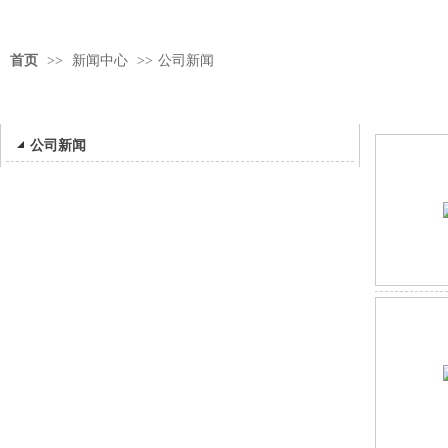
首页
>>
新闻中心
>>
公司新闻
新闻中心
公司新闻
公司新闻